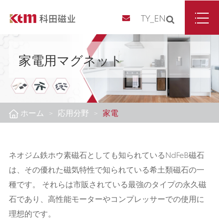
TY_EN
家電用マグネット
ホーム
応用分野
家電
ネオジム鉄ホウ素磁石としても知られているNdFeB磁石
は、その優れた磁気特性で知られている希土類磁石の一
種です。 それらは市販されている最強のタイプの永久磁
石であり、高性能モーターやコンプレッサーでの使用に
理想的です。